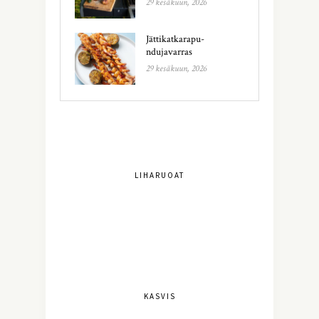
29 kesäkuun, 2026
Jättikatkarapu-
ndujavarras
29 kesäkuun, 2026
LIHARUOAT
KASVIS