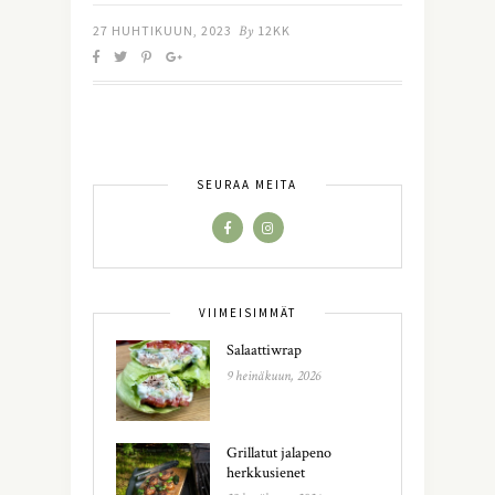
27 HUHTIKUUN, 2023
By
12KK
SEURAA MEITÄ
VIIMEISIMMÄT
Salaattiwrap
9 heinäkuun, 2026
Grillatut jalapeno
herkkusienet