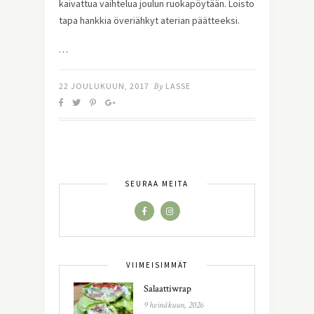
kaivattua vaihtelua joulun ruokapöytään. Loisto
tapa hankkia överiähkyt aterian päätteeksi.
…
22 JOULUKUUN, 2017
By
LASSE
SEURAA MEITÄ
VIIMEISIMMÄT
Salaattiwrap
9 heinäkuun, 2026