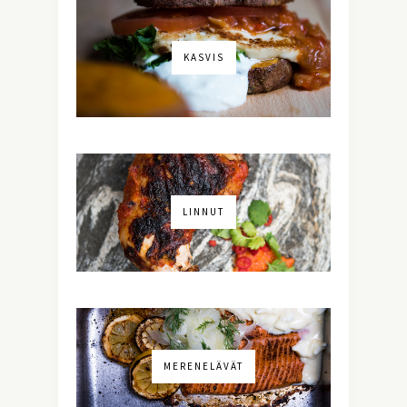
KASVIS
LINNUT
MERENELÄVÄT