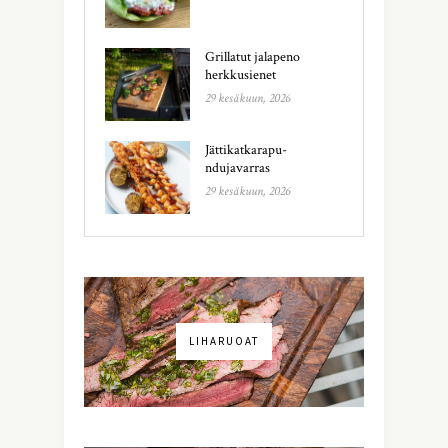
Grillatut jalapeno
herkkusienet
29 kesäkuun, 2026
Jättikatkarapu-
ndujavarras
29 kesäkuun, 2026
LIHARUOAT