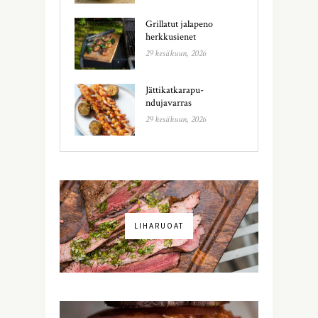
Grillatut jalapeno
herkkusienet
29 kesäkuun, 2026
Jättikatkarapu-
ndujavarras
29 kesäkuun, 2026
LIHARUOAT