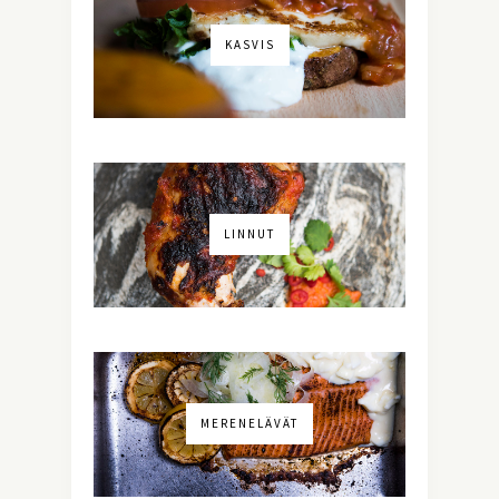
KASVIS
LINNUT
MERENELÄVÄT