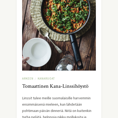
ARKEEN
KANARUOAT
/
Tomaattinen Kana-Linssihöystö
Linssit tulee meille suomalaisille harvemmin 
ensimmäisenä mieleen, kun lähdetään 
pohtimaan päivän dinneriä. Niitä on kuitenkin 
turha pelätä, helppoja pikku mollukoita ja 