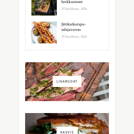
herkkusienet
29 kesäkuun, 2026
Jättikatkarapu-
ndujavarras
29 kesäkuun, 2026
LIHARUOAT
KASVIS