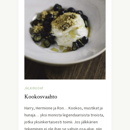
JÄLKIRUOAT
Kookosvaahto
Harry, Hermione ja Ron… Kookos, mustikat ja
hunaja… yksi monista legendaarisista trioista,
jotka yksinkertaisesti toimii. Jos jälkkärien
tekeminen ei ole ihan se vahvin osa-alue, niin