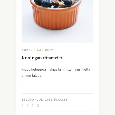
ARKEEN
JÄLKIRUOAT
/
Kuningatarfinancier
Kippo heleppoa makiaa lämmittämään mieltä 
ennen talvea.
…
15 LOKAKUUN, 2018
By
LASSE