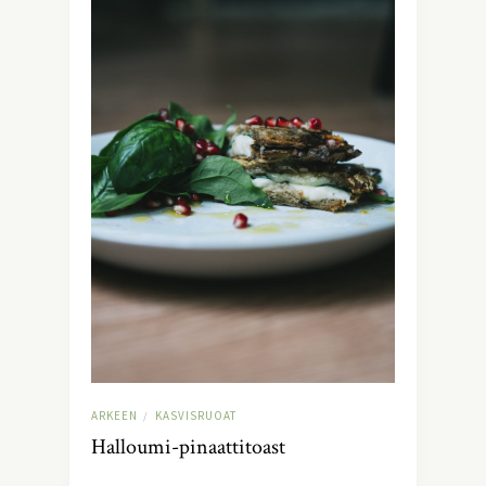
ARKEEN
KASVISRUOAT
/
Halloumi-pinaattitoast