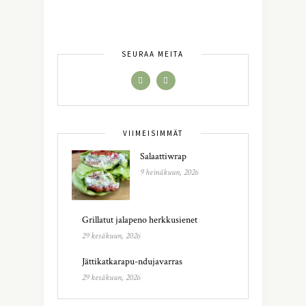
SEURAA MEITÄ
VIIMEISIMMÄT
Salaattiwrap
9 heinäkuun, 2026
Grillatut jalapeno herkkusienet
29 kesäkuun, 2026
Jättikatkarapu-ndujavarras
29 kesäkuun, 2026