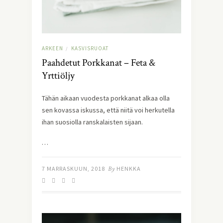
ARKEEN
KASVISRUOAT
/
Paahdetut Porkkanat – Feta &
Yrttiöljy
Tähän aikaan vuodesta porkkanat alkaa olla 
sen kovassa iskussa, että niitä voi herkutella 
ihan suosiolla ranskalaisten sijaan.
…
7 MARRASKUUN, 2018
By
HENKKA