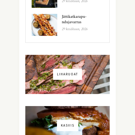
29 kesäkuun, 2026
Jättikatkarapu-
ndujavarras
29 kesäkuun, 2026
LIHARUOAT
KASVIS