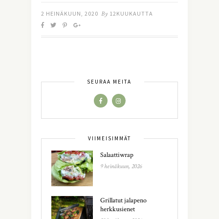
2 HEINÄKUUN, 2020
By
12KUUKAUTTA
SEURAA MEITÄ
VIIMEISIMMÄT
Salaattiwrap
9 heinäkuun, 2026
Grillatut jalapeno
herkkusienet