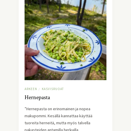
ARKEEN
KASVISRUOAT
/
Hernepasta
”Hernepasta on erinomainen ja nopea
makupommi. Kesällä kannattaa käyttää
tuoreita herneitä, mutta myös talvella
pakasteiden antamilla herkuilla