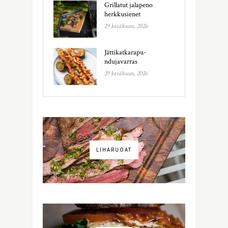
Grillatut jalapeno
herkkusienet
29 kesäkuun, 2026
Jättikatkarapu-
ndujavarras
29 kesäkuun, 2026
LIHARUOAT