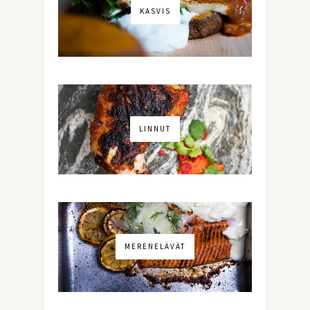
KASVIS
LINNUT
MERENELÄVÄT