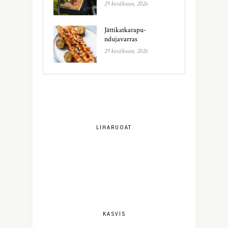
29 kesäkuun, 2026
Jättikatkarapu-
ndujavarras
29 kesäkuun, 2026
LIHARUOAT
KASVIS