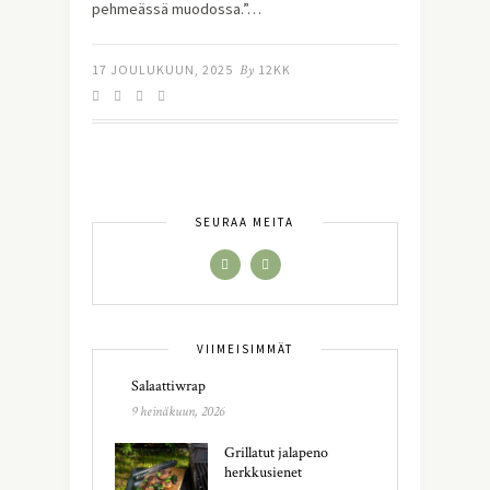
pehmeässä muodossa.”…
17 JOULUKUUN, 2025
By
12KK
SEURAA MEITÄ
VIIMEISIMMÄT
Salaattiwrap
9 heinäkuun, 2026
Grillatut jalapeno
herkkusienet