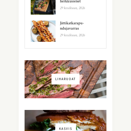
herkkusienet
29 kesäkuun, 2026
Jättikatkarapu-
ndujavarras
29 kesäkuun, 2026
LIHARUOAT
KASVIS