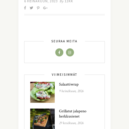
6 HEINÄKUUN, 2023
By
12KK
SEURAA MEITÄ
VIIMEISIMMÄT
Salaattiwrap
9 heinäkuun, 2026
Grillatut jalapeno
herkkusienet
29 kesäkuun, 2026