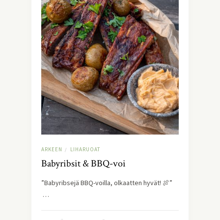
ARKEEN
LIHARUOAT
/
Babyribsit & BBQ-voi
”Babyribsejä BBQ-voilla, olkaatten hyvät! 🍖”
…