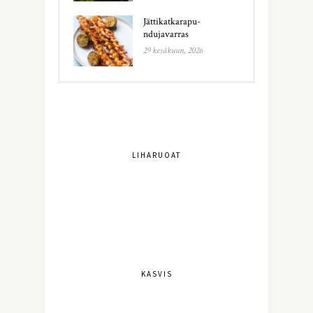
Jättikatkarapu-
ndujavarras
29 kesäkuun, 2026
LIHARUOAT
KASVIS