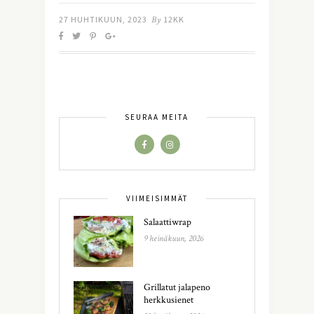
27 HUHTIKUUN, 2023
By
12KK
SEURAA MEITÄ
VIIMEISIMMÄT
Salaattiwrap
9 heinäkuun, 2026
Grillatut jalapeno
herkkusienet