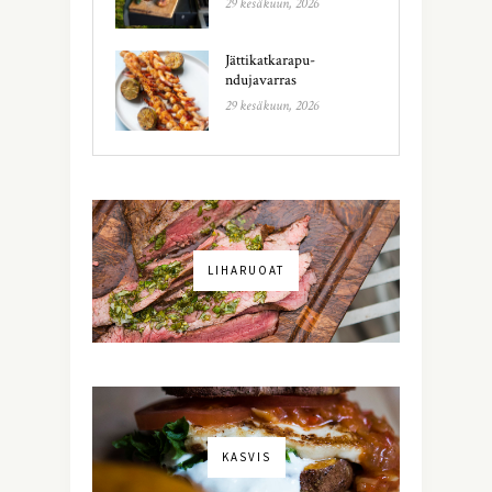
29 kesäkuun, 2026
Jättikatkarapu-
ndujavarras
29 kesäkuun, 2026
LIHARUOAT
KASVIS