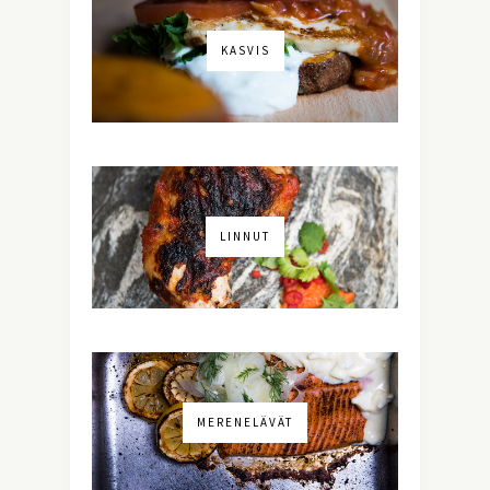
KASVIS
LINNUT
MERENELÄVÄT