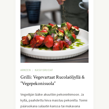
ARKEEN
KASVISRUOAT
/
Grilli: Vegevartaat Rucolaöljyllä &
”Vegepekonisuola”
Vegeilijän lääke akuuttiin pekoninhimoon. Ja
kyllä, paahdettu hiiva maistuu pekonilta. Toimii
pääruokana salaatin kanssa tai mukavana