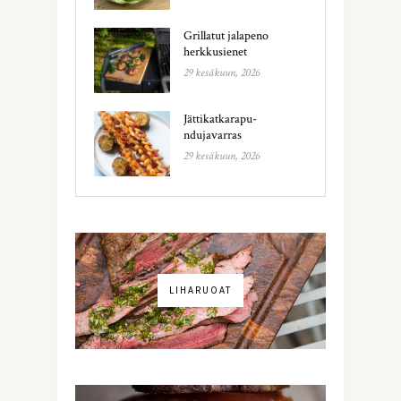
Grillatut jalapeno
herkkusienet
29 kesäkuun, 2026
Jättikatkarapu-
ndujavarras
29 kesäkuun, 2026
LIHARUOAT