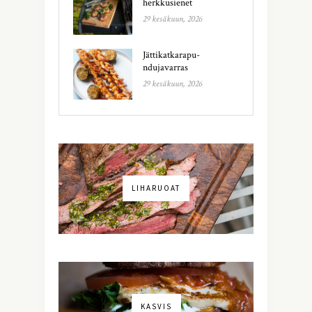
herkkusienet
29 kesäkuun, 2026
Jättikatkarapu-
ndujavarras
29 kesäkuun, 2026
LIHARUOAT
KASVIS