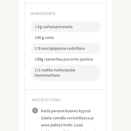
INGREDIENTS
1 kg varhaisperunoita
100 g voita
1 tl mustapippuria rouhittuna
100g raastettua pecorino juustoa
1/2 ruukku ruohosipulia
hienonnettuna
INSTRUCTIONS
1
Keitä perunat kunnes kypsiä.
Sulata samalla voi kattilassa ja
anna jäähtyä hetki. Lisää