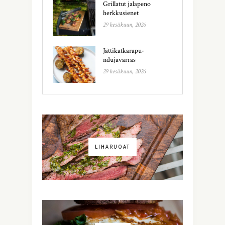
Grillatut jalapeno
herkkusienet
29 kesäkuun, 2026
Jättikatkarapu-
ndujavarras
29 kesäkuun, 2026
LIHARUOAT