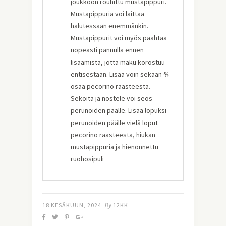
joukkoon rouhittu mustapippuri.
Mustapippuria voi laittaa
halutessaan enemmänkin.
Mustapippurit voi myös paahtaa
nopeasti pannulla ennen
lisäämistä, jotta maku korostuu
entisestään. Lisää voin sekaan ¾
osaa pecorino raasteesta.
Sekoita ja nostele voi seos
perunoiden päälle. Lisää lopuksi
perunoiden päälle vielä loput
pecorino raasteesta, hiukan
mustapippuria ja hienonnettu
ruohosipuli
18 KESÄKUUN, 2024
By
12KK