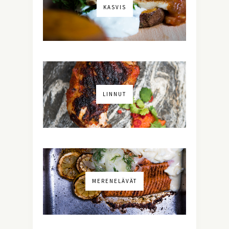
KASVIS
LINNUT
MERENELÄVÄT