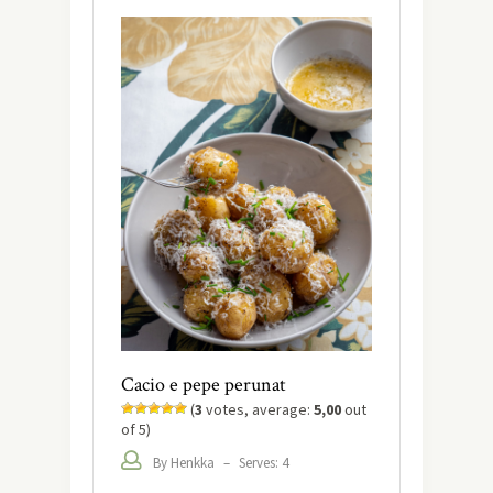
Cacio e pepe perunat
(
3
votes, average:
5,00
out
of 5)
By Henkka
–
Serves: 4