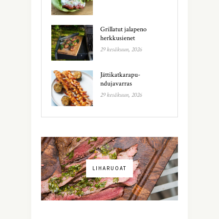
Grillatut jalapeno
herkkusienet
29 kesäkuun, 2026
Jättikatkarapu-
ndujavarras
29 kesäkuun, 2026
LIHARUOAT