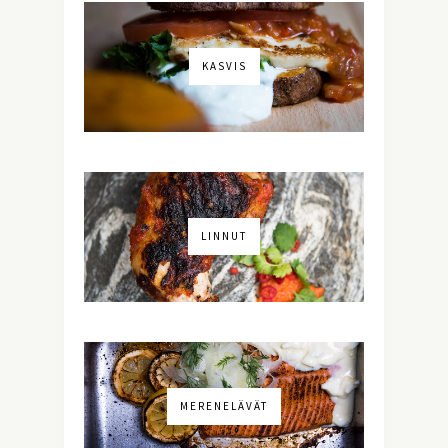
KASVIS
LINNUT
MERENELÄVÄT