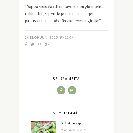
”Rapea riisisalaatti on täydellinen yhdistelmä
raikkautta, rapeutta ja tulisuutta – arjen
piristys tai juhlapöydän katseenvangitsija!”…
28 ELOKUUN, 2025
By
12KK
SEURAA MEITÄ
VIIMEISIMMÄT
Salaattiwrap
9 heinäkuun, 2026