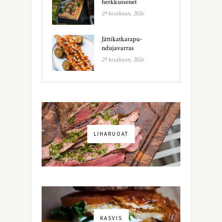
herkkusienet
29 kesäkuun, 2026
Jättikatkarapu-
ndujavarras
29 kesäkuun, 2026
LIHARUOAT
KASVIS