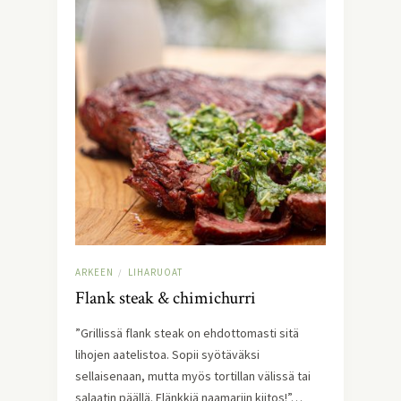
ARKEEN
LIHARUOAT
/
Flank steak & chimichurri
”Grillissä flank steak on ehdottomasti sitä
lihojen aatelistoa. Sopii syötäväksi
sellaisenaan, mutta myös tortillan välissä tai
salaatin päällä. Flänkkiä naamariin kiitos!”…