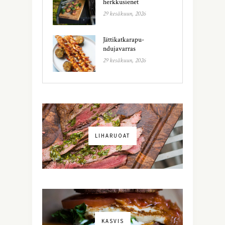
herkkusienet
29 kesäkuun, 2026
Jättikatkarapu-
ndujavarras
29 kesäkuun, 2026
LIHARUOAT
KASVIS