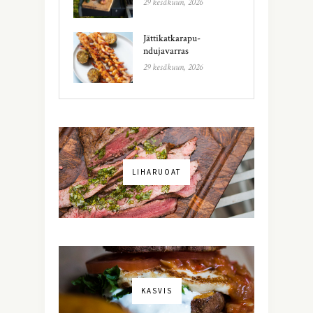
29 kesäkuun, 2026
Jättikatkarapu-
ndujavarras
29 kesäkuun, 2026
LIHARUOAT
KASVIS