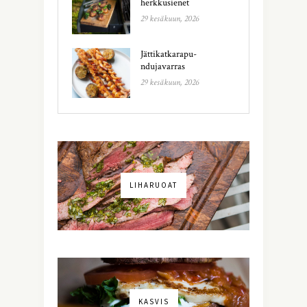
herkkusienet
29 kesäkuun, 2026
Jättikatkarapu-
ndujavarras
29 kesäkuun, 2026
LIHARUOAT
KASVIS