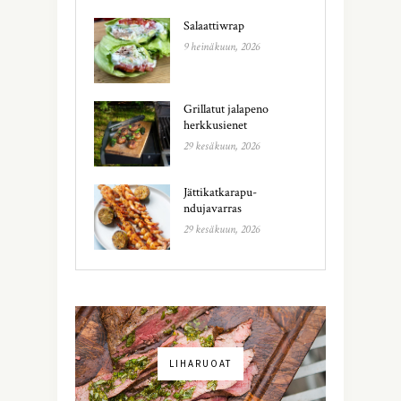
Salaattiwrap
9 heinäkuun, 2026
Grillatut jalapeno
herkkusienet
29 kesäkuun, 2026
Jättikatkarapu-
ndujavarras
29 kesäkuun, 2026
LIHARUOAT