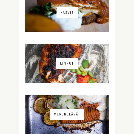
KASVIS
LINNUT
MERENELÄVÄT