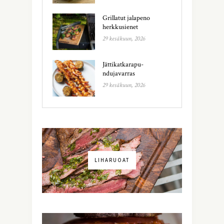
Grillatut jalapeno
herkkusienet
29 kesäkuun, 2026
Jättikatkarapu-
ndujavarras
29 kesäkuun, 2026
LIHARUOAT