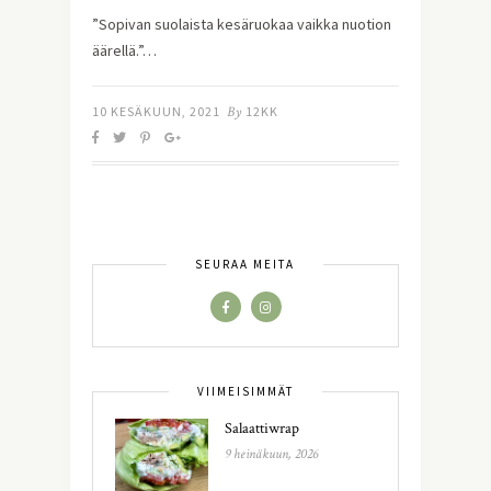
”Sopivan suolaista kesäruokaa vaikka nuotion
äärellä.”…
10 KESÄKUUN, 2021
By
12KK
SEURAA MEITÄ
VIIMEISIMMÄT
Salaattiwrap
9 heinäkuun, 2026