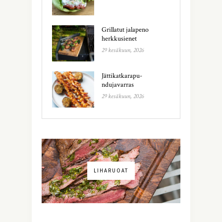
Grillatut jalapeno
herkkusienet
29 kesäkuun, 2026
Jättikatkarapu-
ndujavarras
29 kesäkuun, 2026
LIHARUOAT