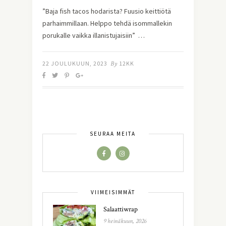
”Baja fish tacos hodarista? Fuusio keittiötä
parhaimmillaan. Helppo tehdä isommallekin
porukalle vaikka illanistujaisiin” …
22 JOULUKUUN, 2023
By
12KK
SEURAA MEITÄ
VIIMEISIMMÄT
Salaattiwrap
9 heinäkuun, 2026