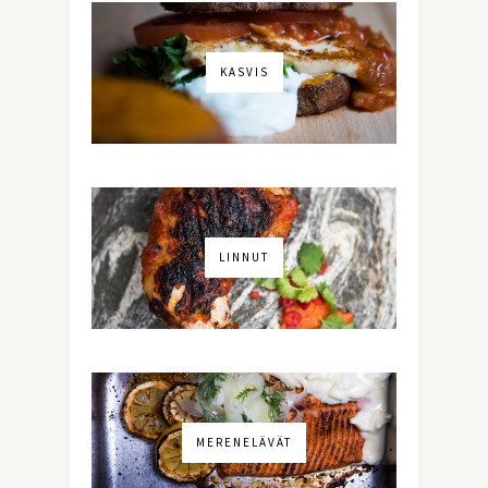
KASVIS
LINNUT
MERENELÄVÄT