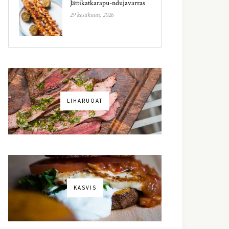
Jättikatkarapu-ndujavarras
29 kesäkuun, 2026
LIHARUOAT
KASVIS