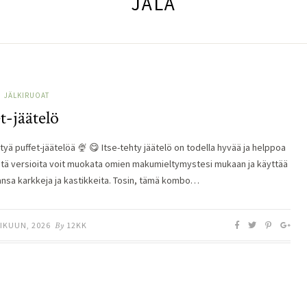
JÄLÄ
JÄLKIRUOAT
t-jäätelö
tyä puffet-jäätelöä 🍨 😋 Itse-tehty jäätelö on todella hyvää ja helppoa
ätä versioita voit muokata omien makumieltymystesi mukaan ja käyttää
ansa karkkeja ja kastikkeita. Tosin, tämä kombo…
IKUUN, 2026
By
12KK