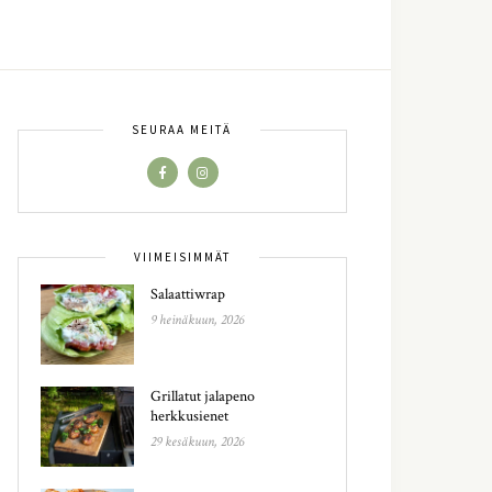
SEURAA MEITÄ
VIIMEISIMMÄT
Salaattiwrap
9 heinäkuun, 2026
Grillatut jalapeno
herkkusienet
29 kesäkuun, 2026