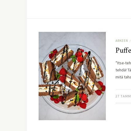
ARKEEN
/
Puffe
”Itse-teh
tehdä! T
mitä tah
27 TAMM