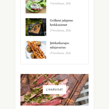
9 heinäkuun, 2026
Grillatut jalapeno
herkkusienet
29 kesäkuun, 2026
Jättikatkarapu-
ndujavarras
29 kesäkuun, 2026
LIHARUOAT