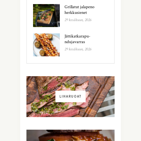
Grillatut jalapeno
herkkusienet
29 kesäkuun, 2026
Jättikatkarapu-
ndujavarras
29 kesäkuun, 2026
LIHARUOAT