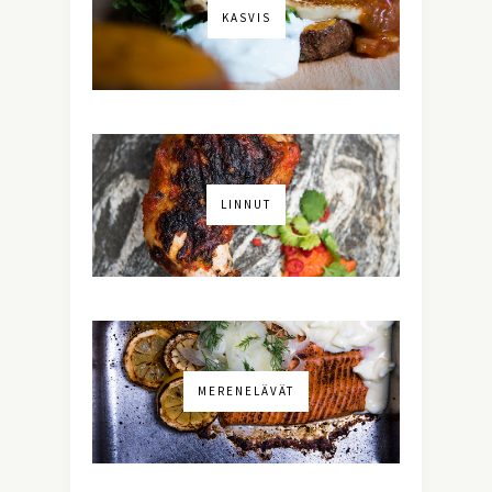
KASVIS
LINNUT
MERENELÄVÄT