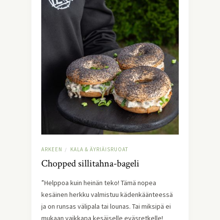
ARKEEN
KALA & ÄYRIÄISRUOAT
/
Chopped sillitahna-bageli
”Helppoa kuin heinän teko! Tämä nopea
kesäinen herkku valmistuu kädenkäänteessä
ja on runsas välipala tai lounas. Tai miksipä ei
mukaan vaikkapa kesäiselle eväsretkelle!