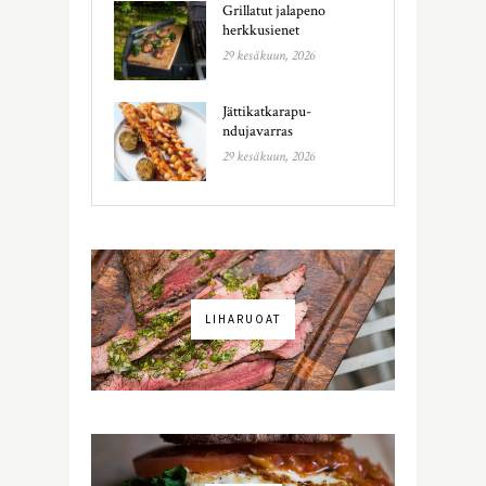
Grillatut jalapeno
herkkusienet
29 kesäkuun, 2026
Jättikatkarapu-
ndujavarras
29 kesäkuun, 2026
LIHARUOAT