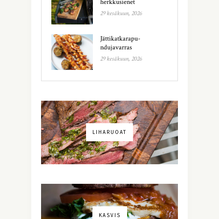
herkkusienet
29 kesäkuun, 2026
Jättikatkarapu-
ndujavarras
29 kesäkuun, 2026
LIHARUOAT
KASVIS