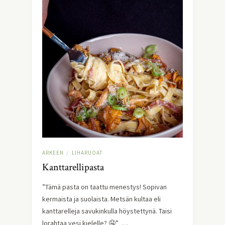
ARKEEN
LIHARUOAT
/
Kanttarellipasta
”Tämä pasta on taattu menestys! Sopivan
kermaista ja suolaista. Metsän kultaa eli
kanttarelleja savukinkulla höystettynä. Taisi
lorahtaa vesi kielelle? 🤤” …