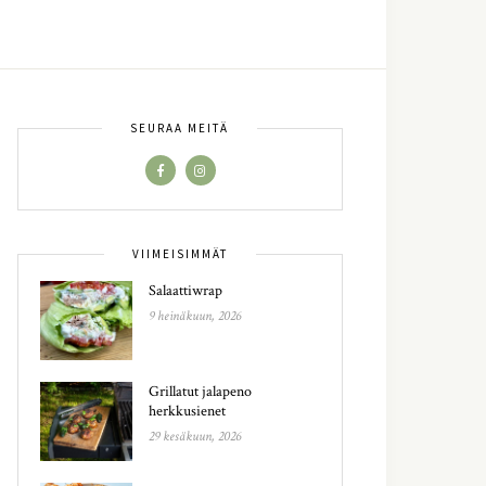
SEURAA MEITÄ
VIIMEISIMMÄT
Salaattiwrap
9 heinäkuun, 2026
Grillatut jalapeno
herkkusienet
29 kesäkuun, 2026