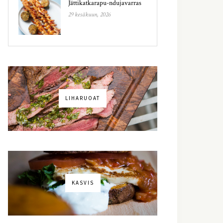
Jättikatkarapu-ndujavarras
29 kesäkuun, 2026
LIHARUOAT
KASVIS