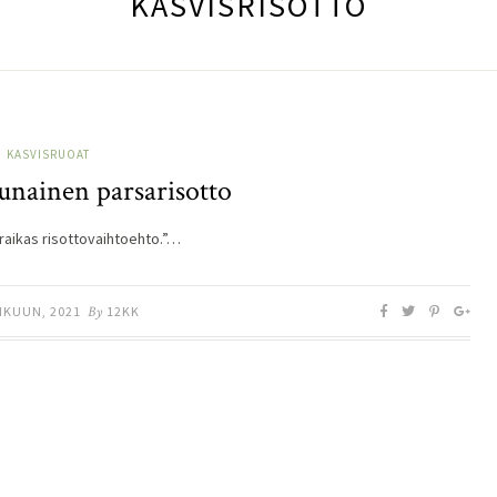
KASVISRISOTTO
KASVISRUOAT
unainen parsarisotto
 raikas risottovaihtoehto.”…
IKUUN, 2021
By
12KK