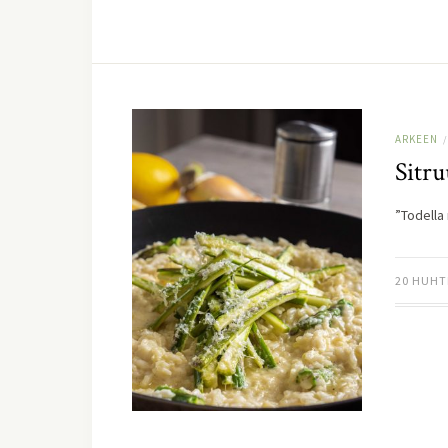
ARKEEN
/
Sitru
”Todella
20 HUHT