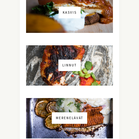
KASVIS
LINNUT
MERENELÄVÄT