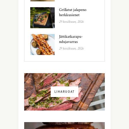
Grillatut jalapeno
herkkusienet
29 kesäkuun, 2026
Jättikatkarapu-
ndujavarras
29 kesäkuun, 2026
LIHARUOAT