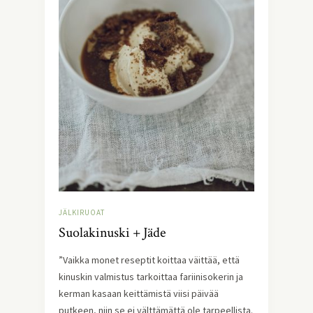
JÄLKIRUOAT
Suolakinuski + Jäde
”Vaikka monet reseptit koittaa väittää, että
kinuskin valmistus tarkoittaa fariinisokerin ja
kerman kasaan keittämistä viisi päivää
putkeen, niin se ei välttämättä ole tarpeellista.