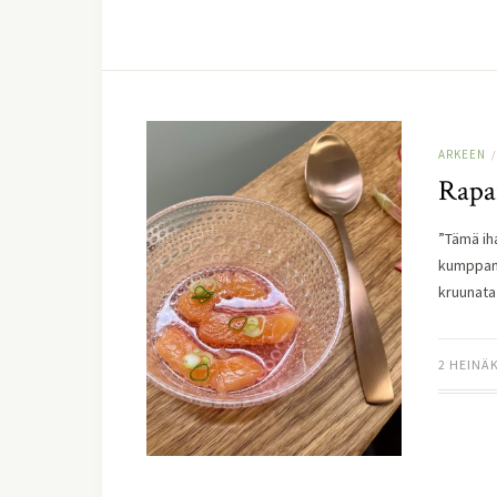
ARKEEN
/
Rapar
”Tämä ih
kumppani
kruunata
2 HEINÄ