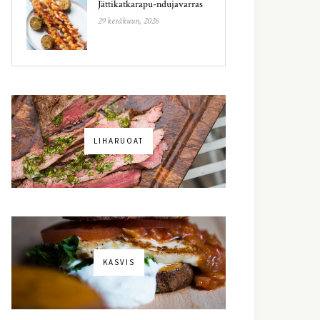
Jättikatkarapu-ndujavarras
29 kesäkuun, 2026
LIHARUOAT
KASVIS