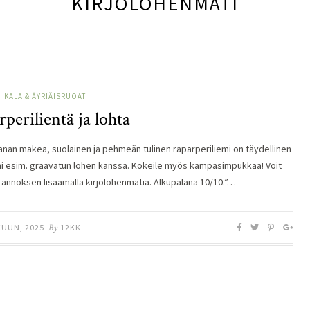
KIRJOLOHENMÄTI
KALA & ÄYRIÄISRUOAT
perilientä ja lohta
anan makea, suolainen ja pehmeän tulinen raparperiliemi on täydellinen
 esim. graavatun lohen kanssa. Kokeile myös kampasimpukkaa! Voit
 annoksen lisäämällä kirjolohenmätiä. Alkupalana 10/10.”…
KUUN, 2025
By
12KK