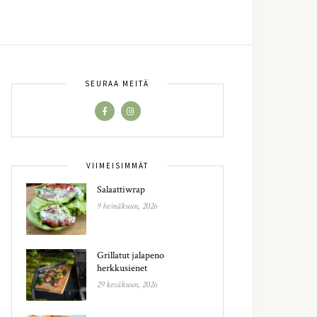
SEURAA MEITÄ
VIIMEISIMMÄT
Salaattiwrap
9 heinäkuun, 2026
Grillatut jalapeno
herkkusienet
29 kesäkuun, 2026