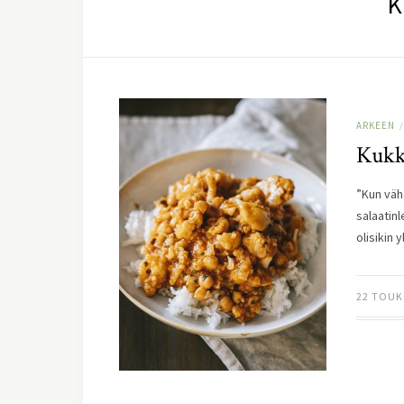
K
ARKEEN
/
Kukk
”Kun väh
salaatinl
olisikin 
22 TOUK