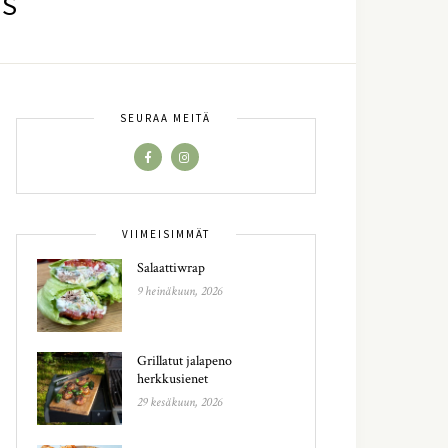
OS
SEURAA MEITÄ
VIIMEISIMMÄT
Salaattiwrap
9 heinäkuun, 2026
Grillatut jalapeno
herkkusienet
29 kesäkuun, 2026