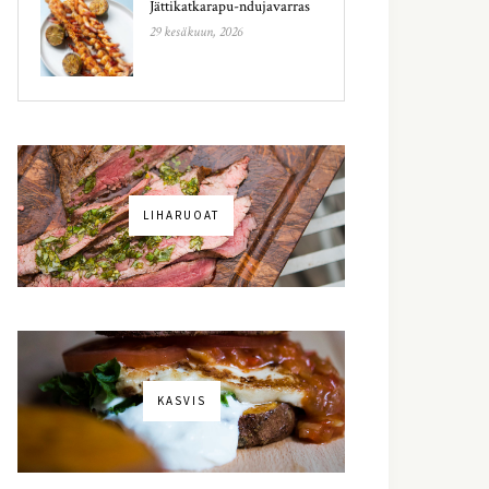
Jättikatkarapu-ndujavarras
29 kesäkuun, 2026
LIHARUOAT
KASVIS