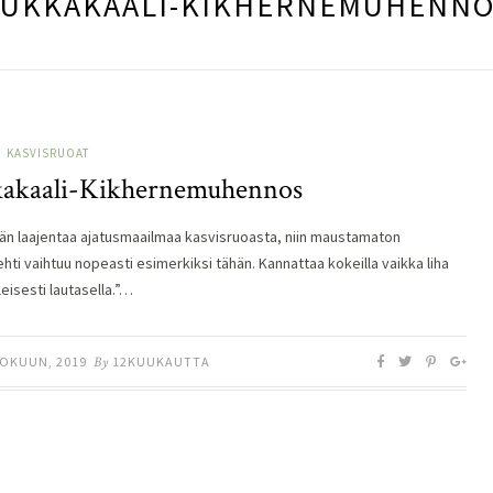
UKKAKAALI-KIKHERNEMUHENN
KASVISRUOAT
akaali-Kikhernemuhennos
än laajentaa ajatusmaailmaa kasvisruoasta, niin maustamaton
ehti vaihtuu nopeasti esimerkiksi tähän. Kannattaa kokeilla vaikka liha
yleisesti lautasella.”…
OKUUN, 2019
By
12KUUKAUTTA