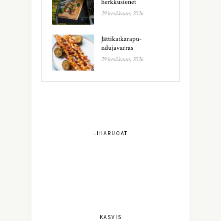
herkkusienet
29 kesäkuun, 2026
Jättikatkarapu-
ndujavarras
29 kesäkuun, 2026
LIHARUOAT
KASVIS