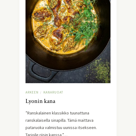
ARKEEN
KANARUOAT
/
Lyonin kana
”Ranskalainen klassikko tuunattuna
ranskalaisella sinapilla. Tämä maittava
pataruoka valmistuu uunissa itsekseen.
Tarjoile riisin kanssa.”…