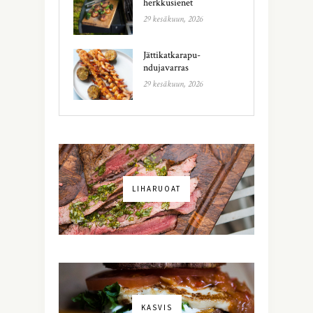
herkkusienet
29 kesäkuun, 2026
Jättikatkarapu-
ndujavarras
29 kesäkuun, 2026
LIHARUOAT
KASVIS