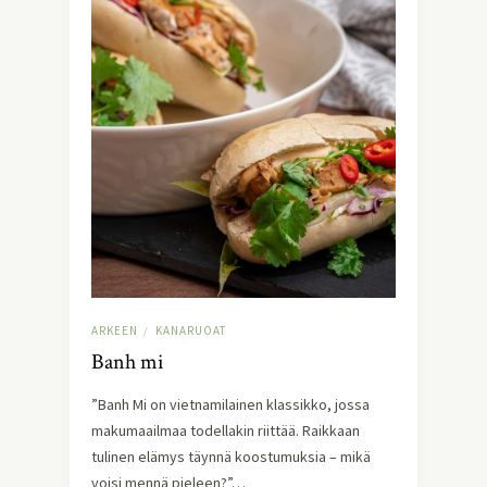
ARKEEN
KANARUOAT
/
Banh mi
”Banh Mi on vietnamilainen klassikko, jossa
makumaailmaa todellakin riittää. Raikkaan
tulinen elämys täynnä koostumuksia – mikä
voisi mennä pieleen?”…