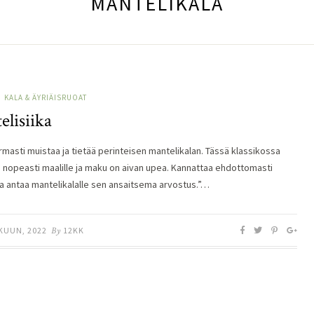
MANTELIKALA
KALA & ÄYRIÄISRUOAT
lisiika
rmasti muistaa ja tietää perinteisen mantelikalan. Tässä klassikossa
nopeasti maalille ja maku on aivan upea. Kannattaa ehdottomasti
 ja antaa mantelikalalle sen ansaitsema arvostus.”…
KUUN, 2022
By
12KK