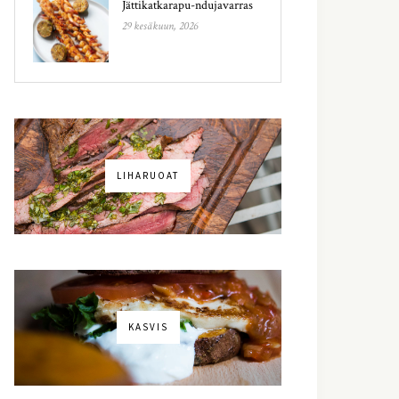
Jättikatkarapu-ndujavarras
29 kesäkuun, 2026
LIHARUOAT
KASVIS