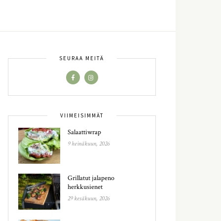
SEURAA MEITÄ
VIIMEISIMMÄT
Salaattiwrap
9 heinäkuun, 2026
Grillatut jalapeno
herkkusienet
29 kesäkuun, 2026