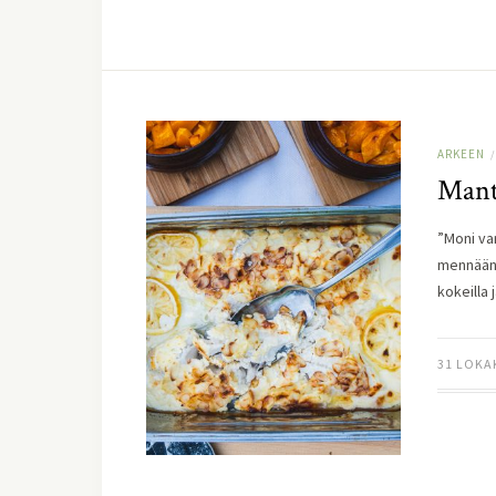
ARKEEN
/
Mante
”Moni va
mennään 
kokeilla
31 LOKA