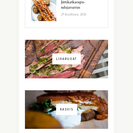
Jättikatkarapu-
ndujavarras
29 kesäkuun, 2026
LIHARUOAT
KASVIS