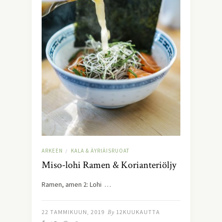
ARKEEN
KALA & ÄYRIÄISRUOAT
/
Miso-lohi Ramen & Korianteriöljy
Ramen, amen 2: Lohi …
22 TAMMIKUUN, 2019
By
12KUUKAUTTA