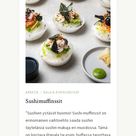
ARKEEN
KALA & ÄYRIÄISRUOAT
/
Sushimuffinssit
”Sushien ystävät huomio! Sushi-muffinssit on
erinomainen vaihtoehto saada sushin
täyteläisiä sushin makuja eri muodossa. Tämä
on loistava iltapala tai esim. buffassa tarjottava