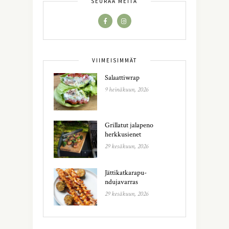
SEURAA MEITÄ
VIIMEISIMMÄT
Salaattiwrap
9 heinäkuun, 2026
Grillatut jalapeno
herkkusienet
29 kesäkuun, 2026
Jättikatkarapu-
ndujavarras
29 kesäkuun, 2026