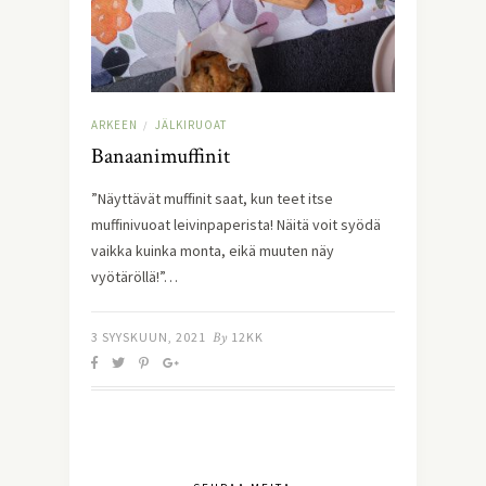
ARKEEN
JÄLKIRUOAT
/
Banaanimuffinit
”Näyttävät muffinit saat, kun teet itse
muffinivuoat leivinpaperista! Näitä voit syödä
vaikka kuinka monta, eikä muuten näy
vyötäröllä!”…
3 SYYSKUUN, 2021
By
12KK