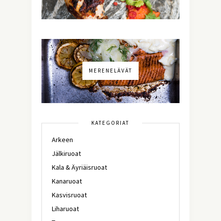
MERENELÄVÄT
KATEGORIAT
Arkeen
Jälkiruoat
Kala & Äyriäisruoat
Kanaruoat
Kasvisruoat
Liharuoat