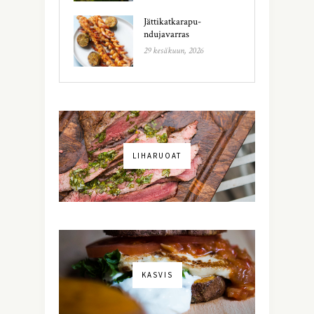
Jättikatkarapu-
ndujavarras
29 kesäkuun, 2026
LIHARUOAT
KASVIS