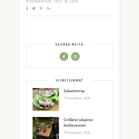
6 HEINÄKUUN, 2021
By
12KK
SEURAA MEITÄ
VIIMEISIMMÄT
Salaattiwrap
9 heinäkuun, 2026
Grillatut jalapeno
herkkusienet
29 kesäkuun, 2026