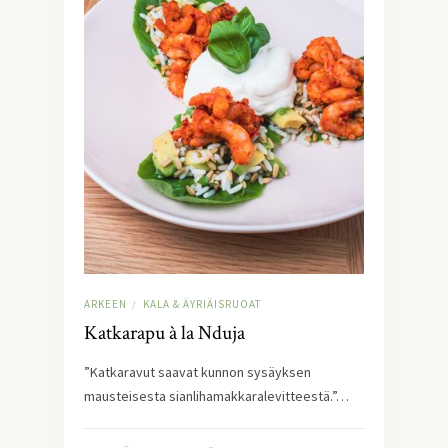
ARKEEN
KALA & ÄYRIÄISRUOAT
/
Katkarapu à la Nduja
”Katkaravut saavat kunnon sysäyksen
mausteisesta sianlihamakkaralevitteestä.”…