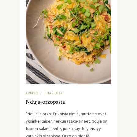
ARKEEN
LIHARUOAT
/
Nduja-orzopasta
”Nduja ja orzo. Erikoisia nimiä, mutta ne ovat
yksinkertaisen herkun raaka-aineet. Nduja on
tulinen salamilevite, jonka käyttö yleistyy
varsinkin pizzoissa. Orzo on pientä