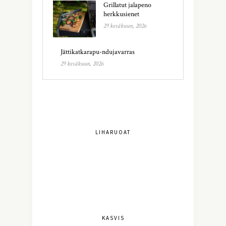
Grillatut jalapeno
herkkusienet
29 kesäkuun, 2026
Jättikatkarapu-ndujavarras
29 kesäkuun, 2026
LIHARUOAT
KASVIS