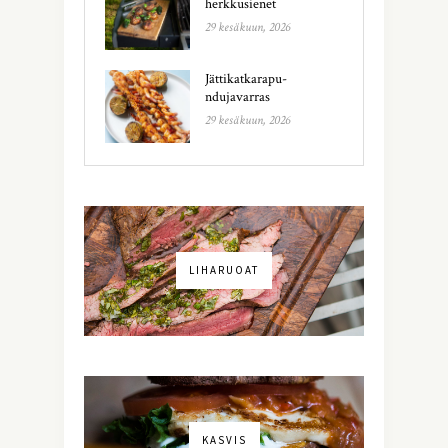
herkkusienet
29 kesäkuun, 2026
Jättikatkarapu-
ndujavarras
29 kesäkuun, 2026
LIHARUOAT
KASVIS