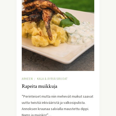
ARKEEN
KALA & ÄYRIÄISRUOAT
/
Rapeita muikkuja
”Perinteiset mutta niin mehevät muikut saavat
uutta twistiä inkivääristä ja valkosipulista.
Annoksen kruunaa salvialla maustettu dippi.
Nams ja muiskis!”…