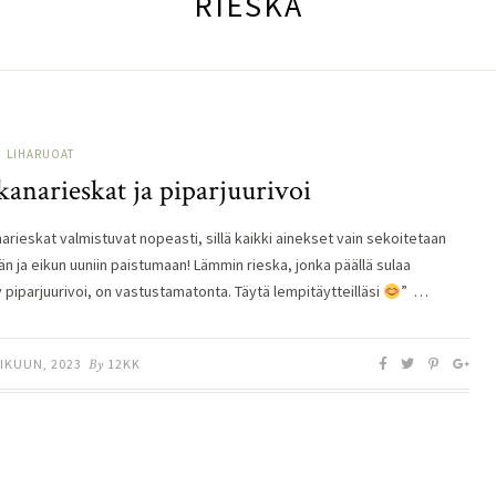
RIESKA
LIHARUOAT
anarieskat ja piparjuurivoi
arieskat valmistuvat nopeasti, sillä kaikki ainekset vain sekoitetaan
n ja eikun uuniin paistumaan! Lämmin rieska, jonka päällä sulaa
 piparjuurivoi, on vastustamatonta. Täytä lempitäytteilläsi
” …
IKUUN, 2023
By
12KK