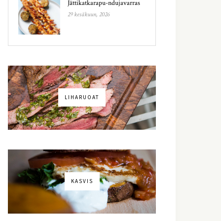
Jättikatkarapu-ndujavarras
29 kesäkuun, 2026
LIHARUOAT
KASVIS