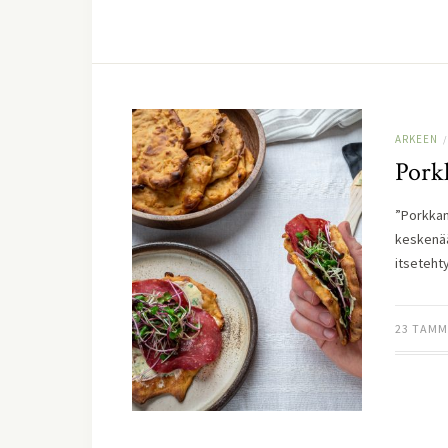
ARKEEN
/
Porkk
”Porkkan
keskenää
itsetehty
23 TAMM