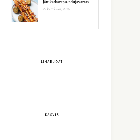
Jättikatkarapu-ndujavarras
29 kesäkuun, 2026
LIHARUOAT
KASVIS