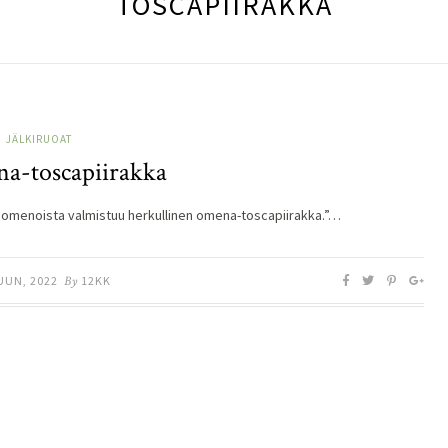
TOSCAPIIRAKKA
JÄLKIRUOAT
a-toscapiirakka
omenoista valmistuu herkullinen omena-toscapiirakka.”…
UUN, 2022
By
12KK