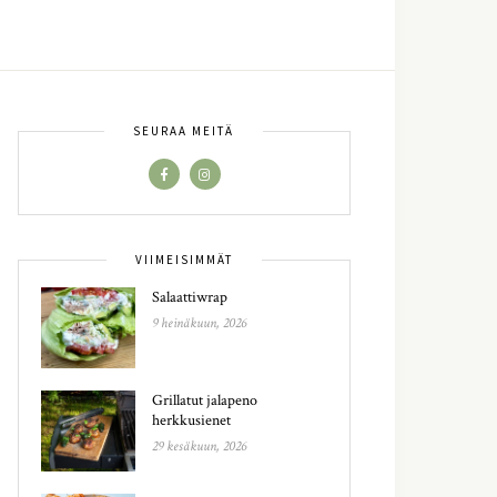
SEURAA MEITÄ
VIIMEISIMMÄT
Salaattiwrap
9 heinäkuun, 2026
Grillatut jalapeno
herkkusienet
29 kesäkuun, 2026