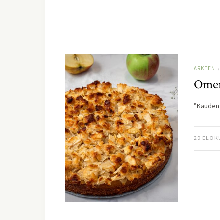
ARKEEN
/
Omen
”Kauden 
29 ELOK