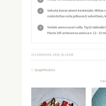
Sekoita kuivat aineet keskenään. Mittaa va
2
ruskistettua voita jatkuvasti sekoittaen,
Voitele annosvuoat voilla. Täytä taikinalla
3
Paista 185 asteisessa uunissa n. 12 - 15 m
15 LOKAKUUN, 2018
By
LASSE
Spagettikurpitsa
YO