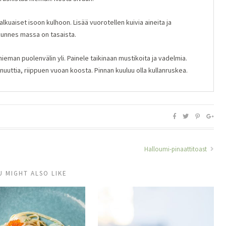
lkuaiset isoon kulhoon. Lisää vuorotellen kuivia aineita ja
 kunnes massa on tasaista.
 hieman puolenvälin yli. Painele taikinaan mustikoita ja vadelmia.
inuuttia, riippuen vuoan koosta. Pinnan kuuluu olla kullanruskea.
Halloumi-pinaattitoast
U MIGHT ALSO LIKE