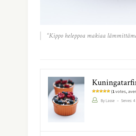
“Kippo heleppoa makiaa lämmittämä
Kuningatarfi
(
1
votes, ave
By Lasse
–
Serves: 4