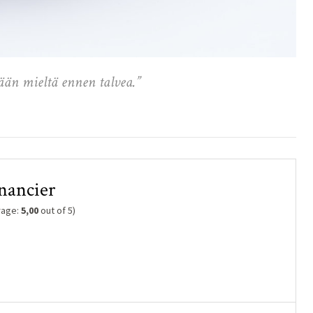
än mieltä ennen talvea.”
nancier
rage:
5,00
out of 5)