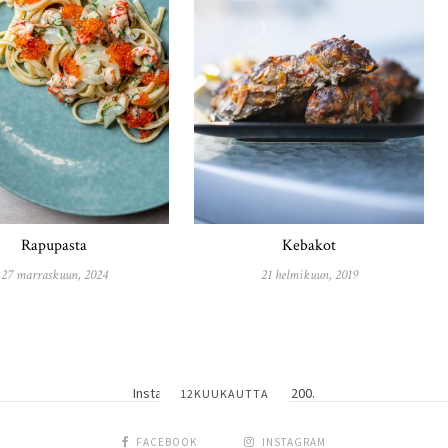
Rapupasta
Kebakot
27 marraskuun, 2024
21 helmikuun, 2019
Instagram did not return a 200.
12KUUKAUTTA
FACEBOOK
INSTAGRAM