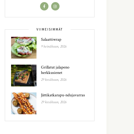
VIIMEISIMMÄT
Salaattiwrap
9 heinäkuun, 2026
Grillatut jalapeno
herkkusienet
29 kesäkuun, 2026
Jättikatkarapu-ndujavarras
29 kesäkuun, 2026