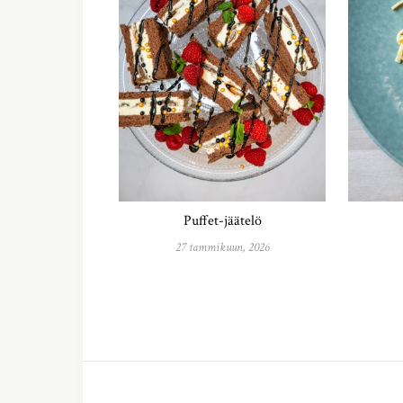
Puffet-jäätelö
27 tammikuun, 2026