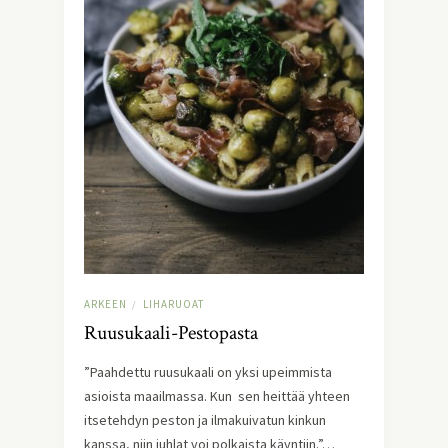
ARKEEN
LIHARUOAT
/
Ruusukaali-Pestopasta
”Paahdettu ruusukaali on yksi upeimmista
asioista maailmassa. Kun sen heittää yhteen
itsetehdyn peston ja ilmakuivatun kinkun
kanssa, niin juhlat voi polkaista käyntiin.”…