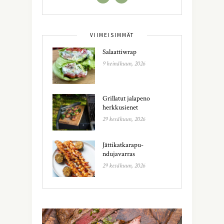
VIIMEISIMMÄT
Salaattiwrap
9 heinäkuun, 2026
Grillatut jalapeno
herkkusienet
29 kesäkuun, 2026
Jättikatkarapu-
ndujavarras
29 kesäkuun, 2026