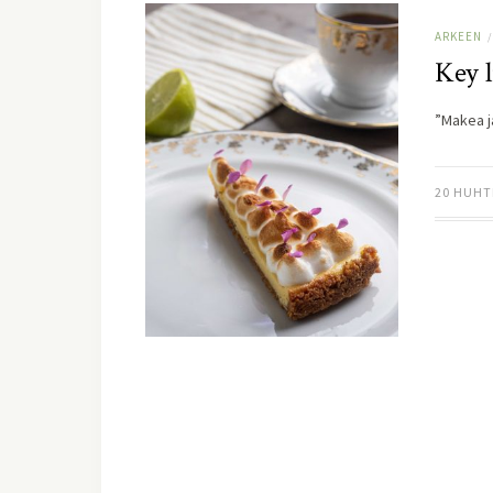
ARKEEN
/
Key l
”Makea j
20 HUHT