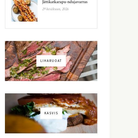
Jättikatkarapu-ndujavarras
29 kesäkuun, 2026
LIHARUOAT
KASVIS