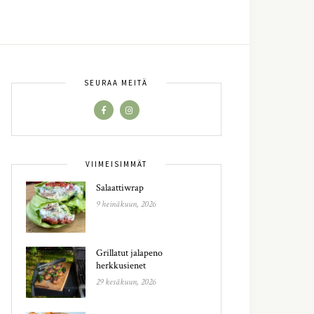
SEURAA MEITÄ
VIIMEISIMMÄT
Salaattiwrap
9 heinäkuun, 2026
Grillatut jalapeno
herkkusienet
29 kesäkuun, 2026