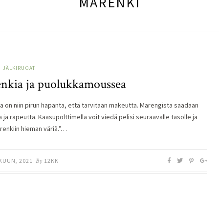
MARENKI
JÄLKIRUOAT
nkia ja puolukkamoussea
a on niin pirun hapanta, että tarvitaan makeutta. Marengista saadaan
ja rapeutta. Kaasupolttimella voit viedä pelisi seuraavalle tasolle ja
renkiin hieman väriä.”…
KUUN, 2021
By
12KK