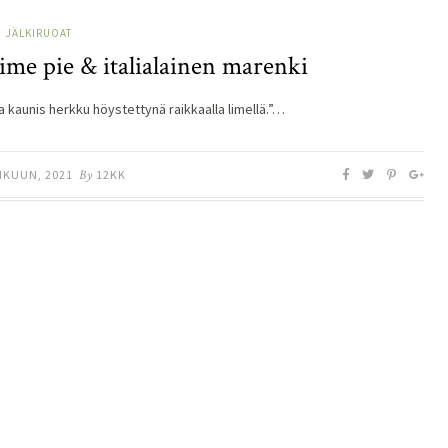
JÄLKIRUOAT
ime pie & italialainen marenki
a kaunis herkku höystettynä raikkaalla limellä.”…
IKUUN, 2021
By
12KK