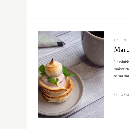
ARKEEN
/
Mare
”Puolukk
makeutta 
ottaa ma
31 LOKA