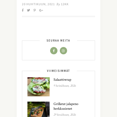
20 HUHTIKUUN, 2021
By
12KK
SEURAA MEITÄ
VIIMEISIMMÄT
Salaattiwrap
9 heinäkuun, 2026
Grillatut jalapeno
herkkusienet
29 kesäkuun, 2026