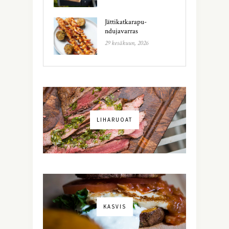
Jättikatkarapu-
ndujavarras
29 kesäkuun, 2026
LIHARUOAT
KASVIS