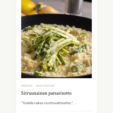
ARKEEN
KASVISRUOAT
/
Sitruunainen parsarisotto
”Todella raikas risottovaihtoehto.”…