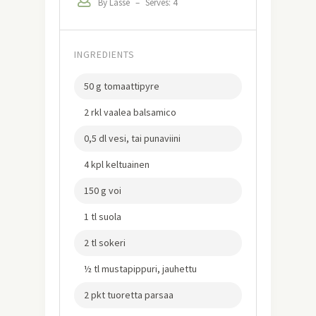
By Lasse
–
Serves: 4
INGREDIENTS
50 g tomaattipyre
2 rkl vaalea balsamico
0,5 dl vesi, tai punaviini
4 kpl keltuainen
150 g voi
1 tl suola
2 tl sokeri
½ tl mustapippuri, jauhettu
2 pkt tuoretta parsaa