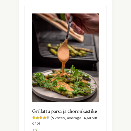
Grillattu parsa ja choronkastike
(
5
votes, average:
4,60
out
of 5)