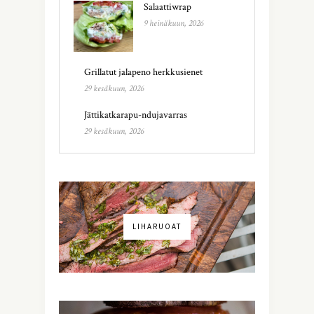
Salaattiwrap
9 heinäkuun, 2026
Grillatut jalapeno herkkusienet
29 kesäkuun, 2026
Jättikatkarapu-ndujavarras
29 kesäkuun, 2026
LIHARUOAT