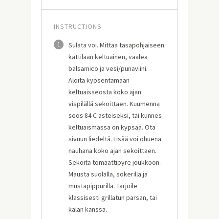
INSTRUCTIONS
1
Sulata voi. Mittaa tasapohjaiseen
kattilaan keltuainen, vaalea
balsamico ja vesi/punaviini.
Aloita kypsentämään
keltuaisseosta koko ajan
vispilällä sekoittaen. Kuumenna
seos 84 C asteiseksi, tai kunnes
keltuaismassa on kypsää. Ota
sivuun liedeltä. Lisää voi ohuena
nauhana koko ajan sekoittaen.
Sekoita tomaattipyre joukkoon.
Mausta suolalla, sokerilla ja
mustapippurilla. Tarjoile
klassisesti grillatun parsan, tai
kalan kanssa.