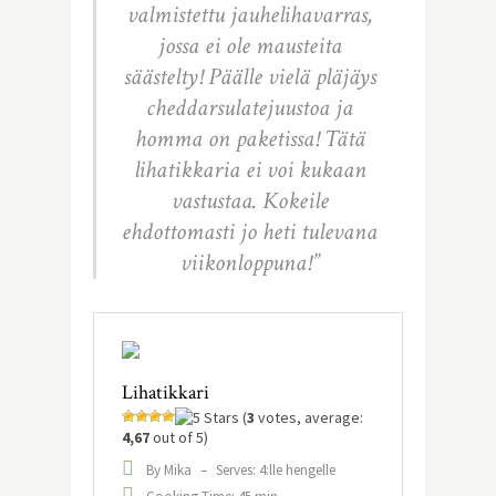
valmistettu jauhelihavarras,
jossa ei ole mausteita
säästelty! Päälle vielä pläjäys
cheddarsulatejuustoa ja
homma on paketissa! Tätä
lihatikkaria ei voi kukaan
vastustaa. Kokeile
ehdottomasti jo heti tulevana
viikonloppuna!”
Lihatikkari
(
3
votes, average:
4,67
out of 5)
By Mika
–
Serves: 4:lle hengelle