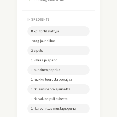
Cooking Time: 45 min
INGREDIENTS
8 kpl tortillalättyjä
700 g jauhelihaa
2 sipulia
1 vihreä jalapeno
1 punainen paprika
1 ruukku tuoretta persiljaa
1 rkl savupaprikajauhetta
1 rkl valkosipulijauhetta
1 rkl rouhittua mustapippuria