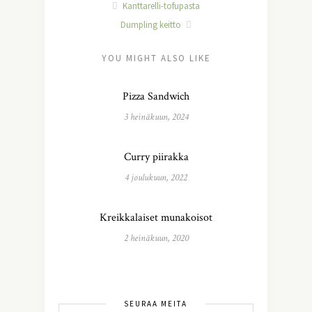
Kanttarelli-tofupasta
Dumpling keitto
YOU MIGHT ALSO LIKE
Pizza Sandwich
3 heinäkuun, 2024
Curry piirakka
4 joulukuun, 2022
Kreikkalaiset munakoisot
2 heinäkuun, 2020
SEURAA MEITÄ