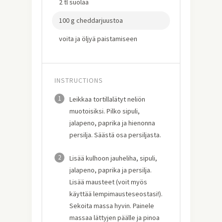
2 tl suolaa
100 g cheddarjuustoa
voita ja öljyä paistamiseen
INSTRUCTIONS
1
Leikkaa tortillalätyt neliön
muotoisiksi. Pilko sipuli,
jalapeno, paprika ja hienonna
persilja. Säästä osa persiljasta.
2
Lisää kulhoon jauheliha, sipuli,
jalapeno, paprika ja persilja.
Lisää mausteet (voit myös
käyttää lempimausteseostasi!).
Sekoita massa hyvin. Painele
massaa lättyjen päälle ja pinoa