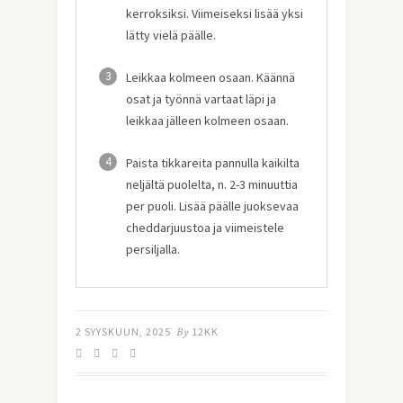
kerroksiksi. Viimeiseksi lisää yksi
lätty vielä päälle.
3
Leikkaa kolmeen osaan. Käännä
osat ja työnnä vartaat läpi ja
leikkaa jälleen kolmeen osaan.
4
Paista tikkareita pannulla kaikilta
neljältä puolelta, n. 2-3 minuuttia
per puoli. Lisää päälle juoksevaa
cheddarjuustoa ja viimeistele
persiljalla.
2 SYYSKUUN, 2025
By
12KK