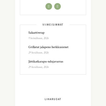
VIIMEISIMMÄT
Salaattiwrap
9 heinäkuun, 2026
Grillatut jalapeno herkkusienet
29 kesäkuun, 2026
Jättikatkarapu-ndujavarras
29 kesäkuun, 2026
LIHARUOAT