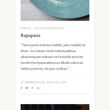
ARKEEN
KALA & ÄYRIÄISRUOAT
/
Rapupasta
”Tämä pasta maistuu kaikille, joko mädillä tai
ilman. Jos haluat viedä makumaailmaa
aikuisempaan makuun voit kokeilla piristää
kastiketta loppuvaiheessa tilkalla väkevää.
Vaikka pastista, tai jopa vodkaa.”…
27 MARRASKUUN, 2024
By
12KK