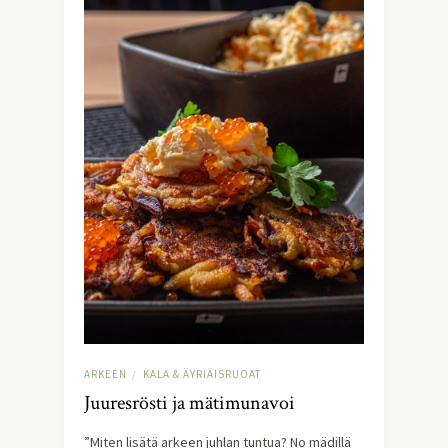
ARKEEN
KALA & ÄYRIÄISRUOAT
/
Juuresrösti ja mätimunavoi
”Miten lisätä arkeen juhlan tuntua? No mädillä