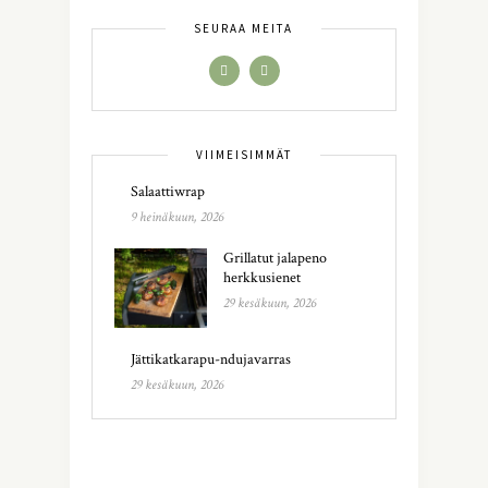
SEURAA MEITÄ
VIIMEISIMMÄT
Salaattiwrap
9 heinäkuun, 2026
Grillatut jalapeno
herkkusienet
29 kesäkuun, 2026
Jättikatkarapu-ndujavarras
29 kesäkuun, 2026