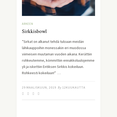
ARKEEN
Sirkkisbowl
”Sirkat on alkanut tehdä tuloaan meidän
lähikauppoihin monessakin eri muodossa
viimeisen muutaman vuoden aikana. Kerättiin
rohkeutemme, kömmittiin ennakkoluulojemme
yli ja iskettiin Entiksen Sirkkis kokeiluun.
Rohkeesti kokeiluun!” …
29 MAALISKUUN, 2019
By
12KUUKAUTTA