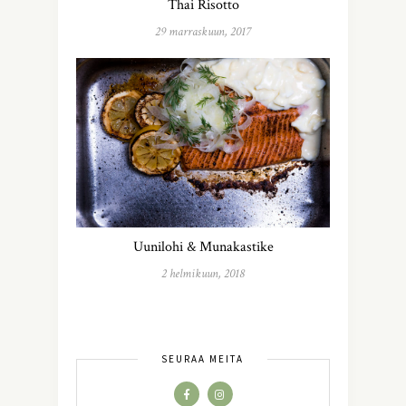
Thai Risotto
29 marraskuun, 2017
Uunilohi & Munakastike
2 helmikuun, 2018
SEURAA MEITÄ