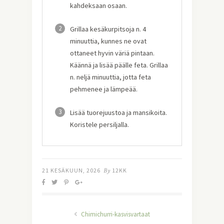
kahdeksaan osaan.
2
Grillaa kesäkurpitsoja n. 4
minuuttia, kunnes ne ovat
ottaneet hyvin väriä pintaan.
Käännä ja lisää päälle feta. Grillaa
n. neljä minuuttia, jotta feta
pehmenee ja lämpeää.
3
Lisää tuorejuustoa ja mansikoita.
Koristele persiljalla.
21 KESÄKUUN, 2026
By
12KK
Chimichurri-kasvisvartaat