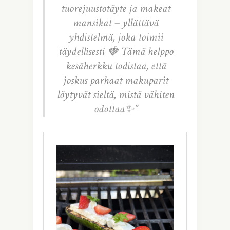
tuorejuustotäyte ja makeat
mansikat – yllättävä
yhdistelmä, joka toimii
täydellisesti 🍓 Tämä helppo
kesäherkku todistaa, että
joskus parhaat makuparit
löytyvät sieltä, mistä vähiten
odottaa✨”