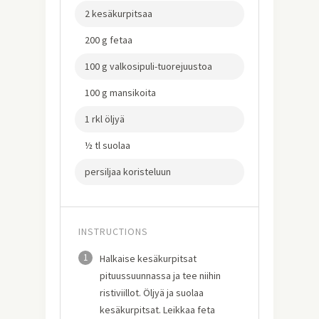
2 kesäkurpitsaa
200 g fetaa
100 g valkosipuli-tuorejuustoa
100 g mansikoita
1 rkl öljyä
½ tl suolaa
persiljaa koristeluun
INSTRUCTIONS
1
Halkaise kesäkurpitsat
pituussuunnassa ja tee niihin
ristiviillot. Öljyä ja suolaa
kesäkurpitsat. Leikkaa feta