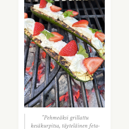
”Pehmeäksi grillattu
kesäkurpitsa, täyteläinen feta-