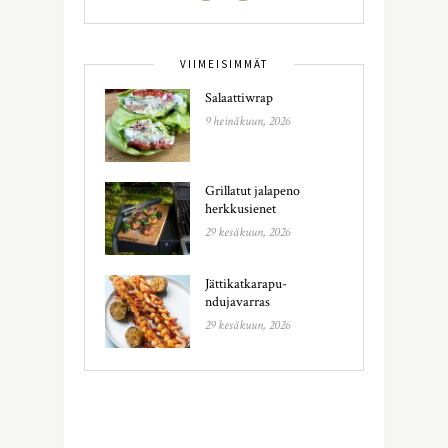
VIIMEISIMMÄT
Salaattiwrap
9 heinäkuun, 2026
Grillatut jalapeno
herkkusienet
29 kesäkuun, 2026
Jättikatkarapu-
ndujavarras
29 kesäkuun, 2026